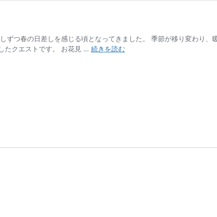
少しずつ春の日差しを感じる頃となってきました。 季節が移り変わり、
東
たクエストです。 お花見 …
続きを読む
京
の
春
の
植
物
2026
春
編