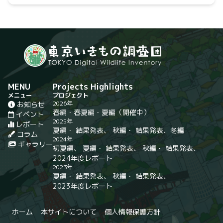
MENU
Projects Highlights
メニュー
プロジェクト
2026年
お知らせ
春編
・
春夏編
・
夏編
（開催中）
イベント
2025年
レポート
夏編
・
結果発表
、
秋編
・
結果発表
、
冬編
コラム
2024年
ギャラリー
初夏編
、
夏編
・
結果発表
、
秋編
・
結果発表
、
2024年度レポート
2023年
夏編
・
結果発表
、
秋編
・
結果発表
、
2023年度レポート
ホーム
本サイトについて
個人情報保護方針