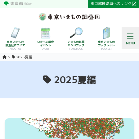
東京都環境局へのリンク
東京いきもの
いきもの調査
いきもの観察
東京いきもの
MENU
調査団について
イベント
ハンドブック
ブックレット
ABOUT US
EVENT
HANDBOOK
BOOKLET
2025夏編
2025夏編