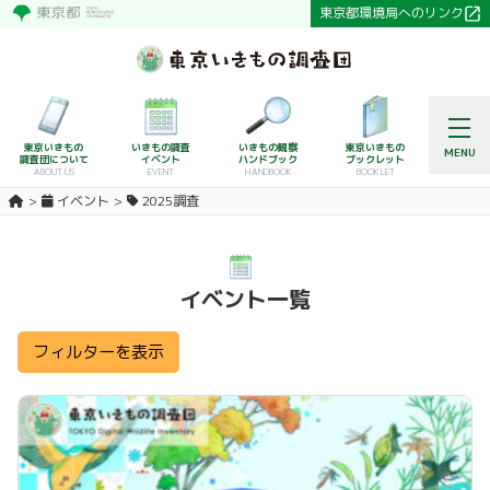
東京都環境局へのリンク
東京いきもの
いきもの調査
いきもの観察
東京いきもの
MENU
調査団について
イベント
ハンドブック
ブックレット
ABOUT US
EVENT
HANDBOOK
BOOKLET
イベント
2025調査
イベント一覧
フィルターを表示