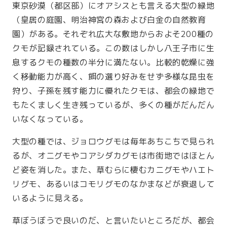
東京砂漠（都区部）にオアシスとも言える大型の緑地
（皇居の庭園、明治神宮の森および白金の自然教育
園）がある。それぞれ広大な敷地からおよそ200種の
クモが記録されている。この数はしかし八王子市に生
息するクモの種数の半分に満たない。比較的乾燥に強
く移動能力が高く、餌の選り好みをせず多様な昆虫を
狩り、子孫を残す能力に優れたクモは、都会の緑地で
もたくましく生き残っているが、多くの種がだんだん
いなくなっている。
大型の種では、ジョロウグモは毎年あちこちで見られ
るが、オニグモやコアシダカグモは市街地ではほとん
ど姿を消した。また、草むらに棲むカニグモやハエト
リグモ、あるいはコモリグモのなかまなどが衰退して
いるように見える。
草ぼうぼうで良いのだ、と言いたいところだが、都会