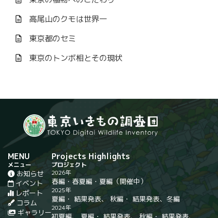
高尾山のクモは世界一
東京都のセミ
東京のトンボ相とその現状
MENU
Projects Highlights
メニュー
プロジェクト
2026年
お知らせ
春編
・
春夏編
・
夏編
（開催中）
イベント
2025年
レポート
夏編
・
結果発表
、
秋編
・
結果発表
、
冬編
コラム
2024年
ギャラリー
初夏編
、
夏編
・
結果発表
、
秋編
・
結果発表
、