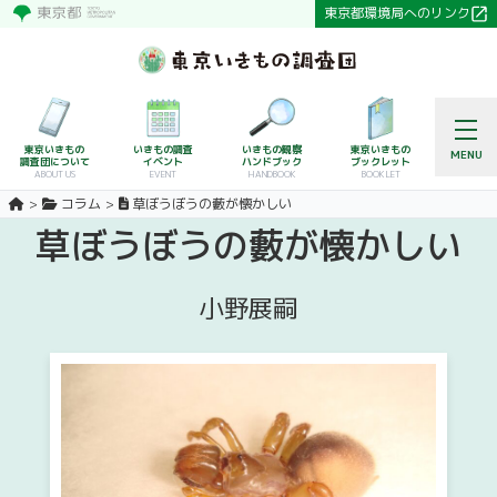
東京都環境局へのリンク
東京いきもの
いきもの調査
いきもの観察
東京いきもの
MENU
調査団について
イベント
ハンドブック
ブックレット
ABOUT US
EVENT
HANDBOOK
BOOKLET
コラム
草ぼうぼうの藪が懐かしい
草ぼうぼうの藪が懐かしい
小野展嗣