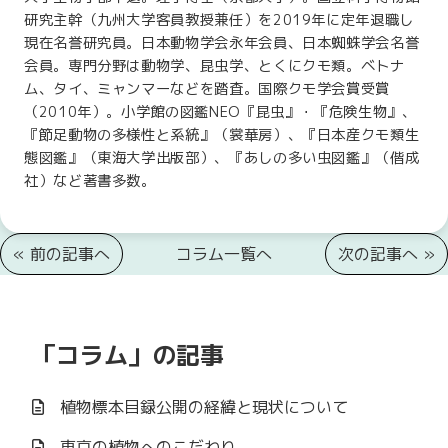
研究主幹（九州大学客員教授兼任）を2019年に定年退職し
現在名誉研究員。日本動物学会永年会員、日本蜘蛛学会名誉
会員。専門分野は動物学、昆虫学、とくにクモ類。ベトナ
ム、タイ、ミャンマーなどを踏査。国際クモ学会賞受賞
（2010年）。小学館の図鑑NEO『昆虫』・『危険生物』、
『節足動物の多様性と系統』（裳華房）、『日本産クモ類生
態図鑑』（東海大学出版部）、『あしの多い虫図鑑』（偕成
社）など著書多数。
«
前の記事へ
コラム一覧へ
次の記事へ
»
「コラム」の記事
植物標本目録公開の経緯と現状について
東京の植物へのこだわり