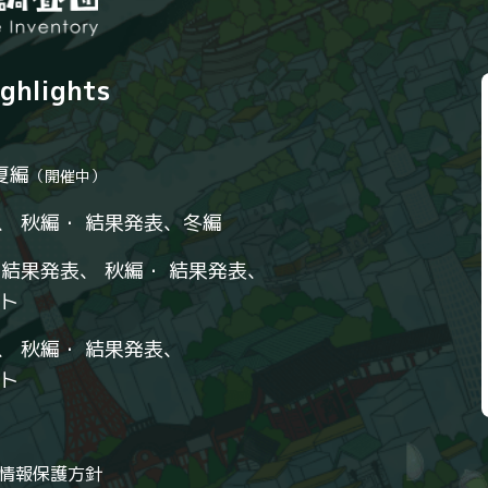
ighlights
夏編
（開催中）
、
秋編
・
結果発表
、
冬編
・
結果発表
、
秋編
・
結果発表
、
ート
、
秋編
・
結果発表
、
ート
情報保護方針