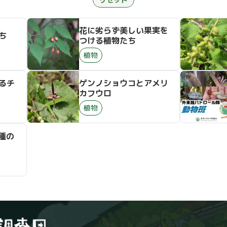
花に劣らず美しい果実を
ち
つける植物たち
植物
るチ
ゲンノショウコとアメリ
カフウロ
植物
種の