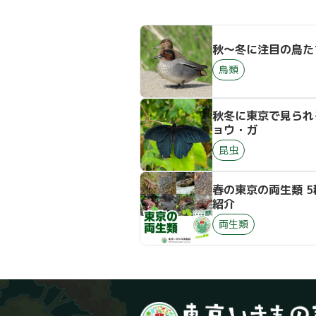
秋～冬に注目の鳥た
鳥類
秋冬に東京で見られ
ョウ・ガ
昆虫
春の東京の両生類 5
紹介
両生類