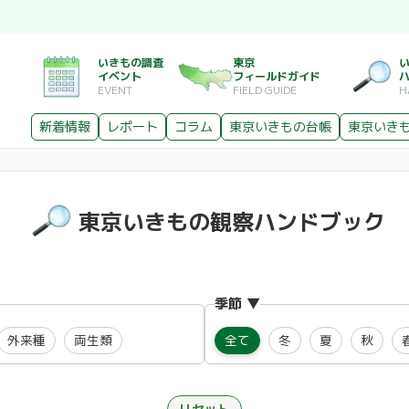
いきもの調査
東京
イベント
フィールドガイド
EVENT
FIELD GUIDE
H
新着情報
レポート
コラム
東京いきもの台帳
東京いき
東京いきもの観察ハンドブック
季節
外来種
両生類
全て
冬
夏
秋
リセット