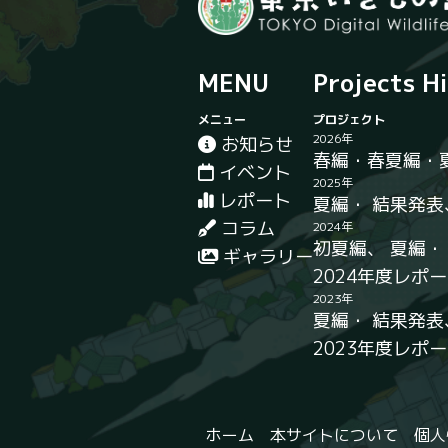
MENU
Projects H
メニュー
プロジェクト
2026年
お知らせ
春編
・
春夏編
・
イベント
2025年
レポート
夏編
・
結果発表
コラム
2024年
初夏編
、
夏編
ギャラリー
2024年度レポ
2023年
夏編
・
結果発表
2023年度レポ
ホーム
本サイトについて
個人