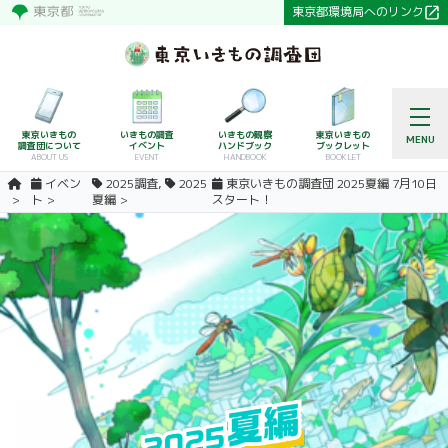
東京都環境局へのリンク
東京いきもの
いきもの調査
いきもの観察
東京いきもの
MENU
調査団について
イベント
ハンドブック
ブックレット
ABOUT US
EVENT
HANDBOOK
BOOKLET
イベン
2025調査
,
2025
東京いきもの調査団 2025夏編 7月10日
ト
夏編
スタート！