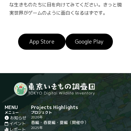
な生きものたちに目を向けてみてください。きっと現
実世界がゲームのように面白くなるはずです。
App Store
Google Play
MENU
Projects Highlights
メニュー
プロジェクト
2026年
お知らせ
春編
・
春夏編
・
夏編
（開催中）
イベント
2025年
レポート