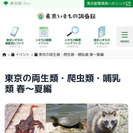
東京都環境局へのリンク
東京いきもの
いきもの調査
いきもの観察
東京いきもの
MENU
調査団について
イベント
ハンドブック
ブックレット
ABOUT US
EVENT
HANDBOOK
BOOKLET
イベント
東京の両生類・爬虫類・哺乳類 春～夏編
東京の両生類・爬虫類・哺乳
類 春～夏編