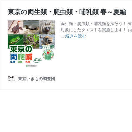
東京の両生類・爬虫類・哺乳類 春～夏編
両生類・爬虫類・哺乳類を探そう！ 
対象にしたクエストを実施します！ 両
東
…
続きを読む
京
の
両
生
類・
爬
東京いきもの調査団
虫
類・
哺
乳
類
春
～
夏
編