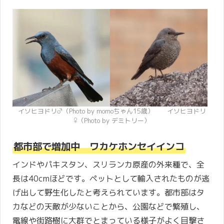
イソヒヨドリ♂（Photo by momoちゃん15歳） イソヒヨドリ
♀（Photo by デミトリー）
都市部で増加中 ワカケホンセイインコ
インドやパキスタン、スリランカ原産の外来種で、全
長は40cmほどです。ペットとして輸入されたものが逃
げ出して野生化したと考えられています。都市部はタ
カなどの天敵が少ないことから、公園などで繁殖し、
電線や街路樹に大群でとまっている様子がよく目撃さ