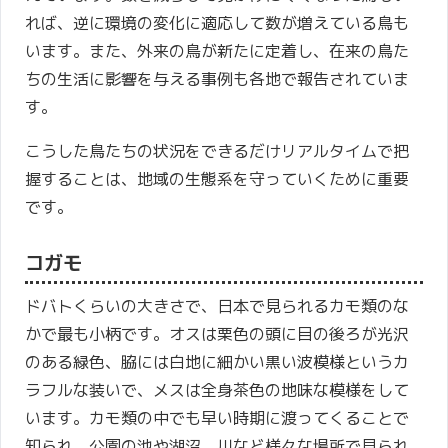
れば、逆に環境の変化に適応して数が増えている鳥も
います。また、外来の鳥が新たに定着し、在来の鳥た
ちの生活に影響を与える事例も各地で報告されていま
す。
こうした鳥たちの状況をできるだけリアルタイムで把
握することは、地域の生態系を守っていくために重要
です。
コガモ
ドバトくらいの大きさで、日本で見られるカモ類のな
かで最も小柄です。オスは栗色の頭に目の後ろが光沢
のある緑色、脇には白地に細かい黒い波模様というカ
ラフルな装いで、メスは全身茶色の地味な模様をして
います。カモ類の中でも早い時期に渡ってくることで
知られ、公園の池や湖沼、川など様々な場所で見られ