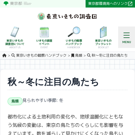
東京都環境局へのリンク
東京いきもの
いきもの調査
いきもの観察
東京いきもの
MENU
調査団について
イベント
ハンドブック
ブックレット
ABOUT US
EVENT
HANDBOOK
BOOKLET
東京いきもの観察ハンドブック
鳥類
秋～冬に注目の鳥たち
秋～冬に注目の鳥たち
見られやすい季節: 冬
鳥類
都市化による土地利用の変化や、地球温暖化にともな
う気候の変動は、東京の鳥たちのくらしにも影響を与
えています。数を減らして見かけにくくなった鳥もい