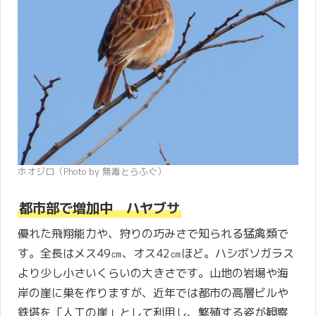
ホオジロ（Photo by 無毒とらふぐ）
都市部で増加中 ハヤブサ
優れた飛翔能力や、狩りの巧みさで知られる猛禽類で
す。全長はメス49㎝、オス42㎝ほど。ハシボソガラス
より少し小さいくらいの大きさです。山地の岩場や海
岸の崖に巣を作りますが、近年では都市の高層ビルや
鉄塔を「人工の崖」として利用し、繁殖する姿が観察