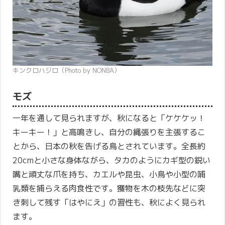
キンクロハジロ（Photo by NONBA）
モズ
一年を通して見られますが、秋になると「ケケケッ！
キーキー！」と高鳴きし、自分の縄張りを主張するこ
とから、日本の秋を告げる鳥とされています。全長約
20cmと小さな身体ながら、タカのようにカギ型の鋭い
嘴と頑丈な爪を持ち、カエルや昆虫、小鳥や小型の哺
乳類を捕らえる肉食性です。獲物を木の枝先などに突
き刺して残す「はやにえ」の習性も、秋によく見られ
ます。