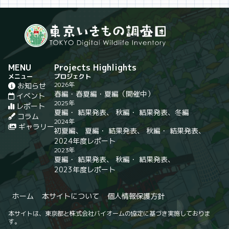
MENU
Projects Highlights
メニュー
プロジェクト
2026年
お知らせ
春編
・
春夏編
・
夏編
（開催中）
イベント
2025年
レポート
夏編
・
結果発表
、
秋編
・
結果発表
、
冬編
コラム
2024年
ギャラリー
初夏編
、
夏編
・
結果発表
、
秋編
・
結果発表
、
2024年度レポート
2023年
夏編
・
結果発表
、
秋編
・
結果発表
、
2023年度レポート
ホーム
本サイトについて
個人情報保護方針
本サイトは、東京都と株式会社バイオームの協定に基づき実施しておりま
す。