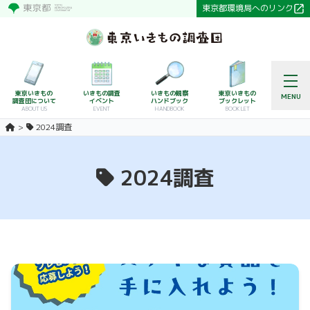
東京都環境局へのリンク
東京いきもの
いきもの調査
いきもの観察
東京いきもの
MENU
調査団について
イベント
ハンドブック
ブックレット
ABOUT US
EVENT
HANDBOOK
BOOKLET
2024調査
2024調査