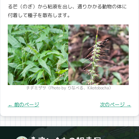
る芒（のぎ）から粘液を出し、通りかかる動物の体に
付着して種子を散布します。
チヂミザサ（Photo by りなべる、Kikotobocha）
前のページ
次のページ
←
→