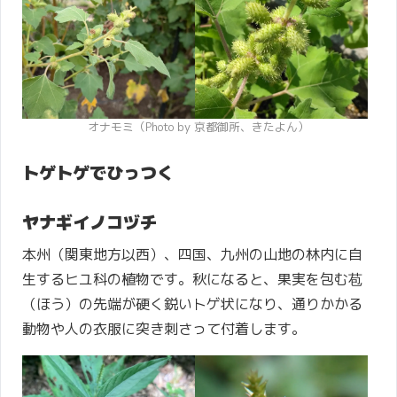
オナモミ（Photo by 京都御所、きたよん）
トゲトゲでひっつく
ヤナギイノコヅチ
本州（関東地方以西）、四国、九州の山地の林内に自
生するヒユ科の植物です。秋になると、果実を包む苞
（ほう）の先端が硬く鋭いトゲ状になり、通りかかる
動物や人の衣服に突き刺さって付着します。