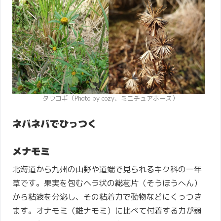
タウコギ（Photo by cozy、ミニチュアホース）
ネバネバでひっつく
メナモミ
北海道から九州の山野や道端で見られるキク科の一年
草です。果実を包むヘラ状の総苞片（そうほうへん）
から粘液を分泌し、その粘着力で動物などにくっつき
ます。オナモミ（雄ナモミ）に比べて付着する力が弱