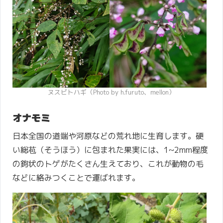
ヌスビトハギ（Photo by h.furuto、mellon）
オナモミ
日本全国の道端や河原などの荒れ地に生育します。硬
い総苞（そうほう）に包まれた果実には、1~2mm程度
の鉤状のトゲがたくさん生えており、これが動物の毛
などに絡みつくことで運ばれます。