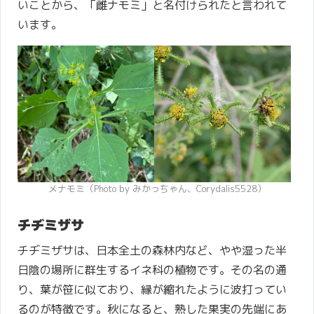
いことから、「雌ナモミ」と名付けられたと言われて
います。
メナモミ（Photo by みかっちゃん、Corydalis5528）
チヂミザサ
チヂミザサは、日本全土の森林内など、やや湿った半
日陰の場所に群生するイネ科の植物です。その名の通
り、葉が笹に似ており、縁が縮れたように波打ってい
るのが特徴です。秋になると、熟した果実の先端にあ