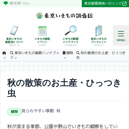
東京都環境局へのリンク
東京いきもの
いきもの調査
いきもの観察
東京いきもの
MENU
調査団について
イベント
ハンドブック
ブックレット
ABOUT US
EVENT
HANDBOOK
BOOKLET
東京いきもの観察ハンドブッ
植物
秋の散策のお土産・ひっつき
ク
虫
秋の散策のお土産・ひっつき
虫
見られやすい季節: 秋
植物
秋が深まる季節、公園や野山でいきもの観察をしてい