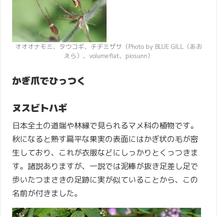
オオオナモミ、タウコギ、チヂミザサ（Photo by BLUE GILL（あお
えら）、volumeflat、piosunn）
かぎ爪でひっつく
ヌスビトハギ
日本全土の道端や林縁で見られるマメ科の植物です。
秋になると熟す扁平な果実の表面にはかぎ状の毛が密
生しており、これが衣服などにしっかりとくっつきま
す。諸説ありますが、一説では泥棒が抜き足差し足で
歩いたつまさきの足跡に実が似ていることから、この
名前が付きました。