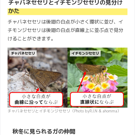
チャバネセセリとイチモンジセセリの見分け
かた
チャバネセセリは後翅の白点が小さく環状に並び、イ
チモンジセセリは後翅の白点が直線上に並ぶ点で見分
けることができます。
チャバネセセリとイチモンジセセリ（Photo byR.I.N & ahomma）
秋冬に見られるガの仲間