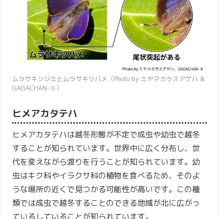
ムラサキシジミとムラサキツバメ（Photo by ミヤマカラスアゲハ &
GAGACHAN-Ⅱ）
ヒメアカタテハ
ヒメアカタテハは越冬形態が不定で成虫や幼虫で越冬
することが知られています。世界中に広く分布し、世
代を変えながら渡りを行うことが知られています。幼
虫はキク科やイラクサ科の植物を食べるため、そのよ
うな場所の近くで見つかる可能性が高いです。この種
類では成虫で越冬することのできる地域が北に広がっ
ているしていることが知られています。