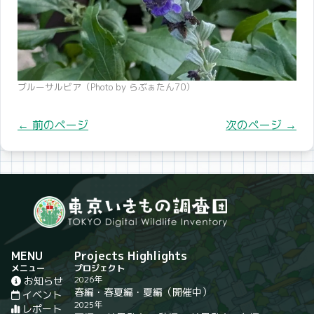
ブルーサルビア（Photo by らぶぁたん70）
前のページ
次のページ
←
→
MENU
Projects Highlights
メニュー
プロジェクト
2026年
お知らせ
春編
・
春夏編
・
夏編
（開催中）
イベント
2025年
レポート