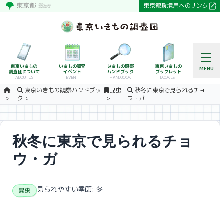
東京都環境局へのリンク
東京いきもの
いきもの調査
いきもの観察
東京いきもの
MENU
調査団について
イベント
ハンドブック
ブックレット
ABOUT US
EVENT
HANDBOOK
BOOKLET
東京いきもの観察ハンドブッ
昆虫
秋冬に東京で見られるチョ
ク
ウ・ガ
秋冬に東京で見られるチョ
ウ・ガ
見られやすい季節: 冬
昆虫