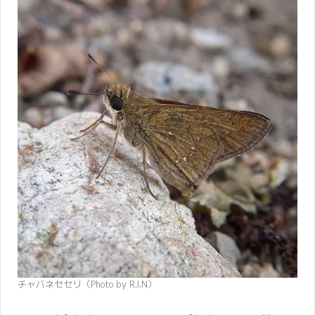
チャバネセセリ（Photo by R.I.N）