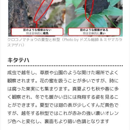
クロコノマチョウの夏型と秋型（Photo by ドズル総帥 & ミヤマカラ
スアゲハ）
キタテハ
成虫で越冬し、草原や公園のような開けた場所でよく
観察されます。花の蜜を吸うことが多いですが、時に
は腐った果実にも集まります。真夏よりも秋や春に多
く観察され、冬でも暖かい日には飛翔する姿を見るこ
とができます。夏型では翅の表が少しくすんだ黄色で
すが、越冬する秋型ではこれが赤みの強い濃いオレン
ジ色へと変化し、裏面もより暗い色調となります