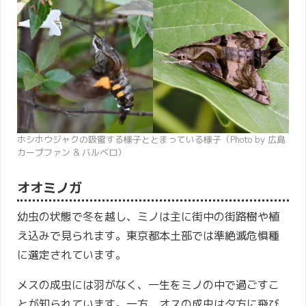
ホシホウジャクの吸蜜する様子ととまっている様子（Photo by 広島
カープファン & バルベロ）
オオミノガ
幼虫の状態で冬を越し、ミノは主に街中の街路樹や植
え込みで見られます。東京都本土部では準絶滅危惧種
に選定されています。
メスの成虫には羽がなく、一生をミノの中で過ごすこ
とが知られています。一方、オスの成虫は夕方に飛び