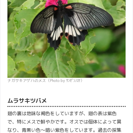
ナガサキアゲハのメス（Photo by ｻﾝｾﾞﾝﾉｽｹ）
ムラサキツバメ
翅の裏は地味な褐色をしていますが、翅の表は紫色
で、特にメスで鮮やかです。オスでは個体によって異
なり、青黒い色〜暗い紫色をしています。過去の採集