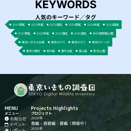
2023夏編
2023秋編
2023調査
2024夏編
2024秋編
2024調査
2025夏編
2025秋編
2025調査
2026調査
井の頭恩賜公園
東京いきもの台帳
東京のクモ
東京のセミ
東京のトンボ
東京の植物
街中編
課外活動
里山編
長池公園
MENU
Projects Highlights
メニュー
プロジェクト
2026年
お知らせ
春編
・
春夏編
・
夏編
（開催中）
イベント
2025年
レポート