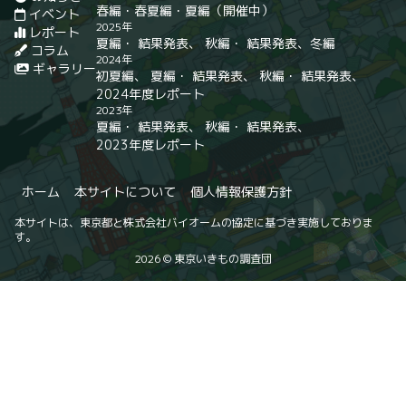
春編
・
春夏編
・
夏編
（開催中）
イベント
2025年
レポート
夏編
・
結果発表
、
秋編
・
結果発表
、
冬編
コラム
2024年
ギャラリー
初夏編
、
夏編
・
結果発表
、
秋編
・
結果発表
、
2024年度レポート
2023年
夏編
・
結果発表
、
秋編
・
結果発表
、
2023年度レポート
ホーム
本サイトについて
個人情報保護方針
本サイトは、東京都と株式会社バイオームの協定に基づき実施しておりま
す。
2026 © 東京いきもの調査団