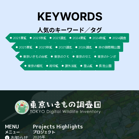
2023夏編
2023秋編
2023調査
2024夏編
2024秋編
2024調査
2025夏編
2025秋編
2025調査
2026調査
井の頭恩賜公園
東京いきもの台帳
東京のクモ
東京のセミ
東京のトンボ
東京の植物
街中編
課外活動
里山編
長池公園
MENU
Projects Highlights
メニュー
プロジェクト
2026年
お知らせ