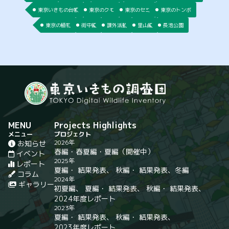
東京いきもの台帳
東京のクモ
東京のセミ
東京のトンボ
東京の植物
街中編
課外活動
里山編
長池公園
MENU
Projects Highlights
メニュー
プロジェクト
2026年
お知らせ
春編
・
春夏編
・
夏編
（開催中）
イベント
2025年
レポート
夏編
・
結果発表
、
秋編
・
結果発表
、
冬編
コラム
2024年
ギャラリー
初夏編
、
夏編
・
結果発表
、
秋編
・
結果発表
、
2024年度レポート
2023年
夏編
・
結果発表
、
秋編
・
結果発表
、
2023年度レポート