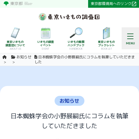
東京都環境局へのリンク
東京いきもの
いきもの調査
いきもの観察
東京いきもの
MENU
調査団について
イベント
ハンドブック
ブックレット
ABOUT US
EVENT
HANDBOOK
BOOKLET
お知らせ
日本蜘蛛学会の小野展嗣氏にコラムを執筆していただきま
した
お知らせ
日本蜘蛛学会の小野展嗣氏にコラムを執筆
していただきました